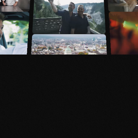
Superglue ist die Visual
Storytelling Agentur in
Zürich – wir kreieren
bewegte Inhalte und
erzählen deine
Geschichte.
Mehr
erfahren ↓